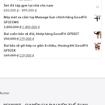
Set đồ tập gym tại nhà cho nam
650,000
₫
–
899,000
₫
Máy mát xa cầm tay Massage Gun chính hãng GoodFit
GF211MG
1,800,000
₫
1,490,000
₫
Đai cuốn bảo vệ đùi, khớp háng GoodFit GF502T
250,000
₫
179,000
₫
Đai bảo vệ gối kép co giãn 4 chiều, thoáng khí GoodFit
GF521K
169,000
₫
119,000
₫
footer
BESPORT - CHUYÊN GIA PHỤ KIỆN THỂ THAO