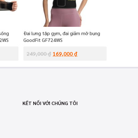
 sống
Đai lưng tập gym, đai giảm mỡ bụng
22WS
GoodFit GF724WS
249,000
₫
169,000
₫
KẾT NỐI VỚI CHÚNG TÔI