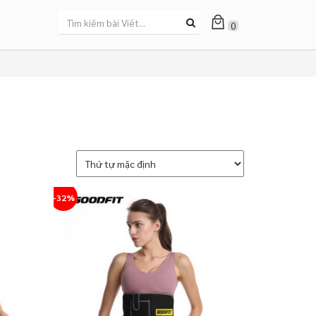
0
-32%