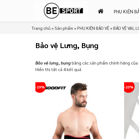
PHỤ KIỆN B
Trang chủ
»
Sản phẩm
»
PHỤ KIỆN BẢO VỆ
»
BẢO VỆ VAI, 
Bảo vệ Lưng, Bụng
Bảo vệ lưng
,
bụng
bằng các sản phẩm chính hãng của B
Hiển thị tất cả 4 kết quả
-29%
-20%