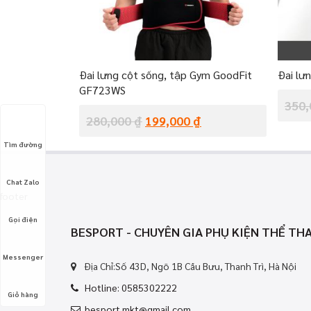
Đai lưng cột sống, tập Gym GoodFit
Đai lư
GF723WS
350
280,000
₫
199,000
₫
Tìm đường
Chat Zalo
footer
Gọi điện
BESPORT - CHUYÊN GIA PHỤ KIỆN THỂ TH
Messenger
Địa Chỉ:Số 43D, Ngõ 1B Cầu Bưu, Thanh Trì, Hà Nội
Hotline: 0585302222
Giỏ hàng
besport.mkt@gmail.com