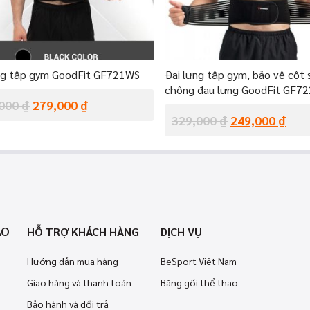
ng tập gym GoodFit GF721WS
Đai lưng tập gym, bảo vệ cột
chống đau lưng GoodFit GF7
,000
₫
279,000
₫
329,000
₫
249,000
₫
AO
HỖ TRỢ KHÁCH HÀNG
DỊCH VỤ
Hướng dẫn mua hàng
BeSport Việt Nam
Giao hàng và thanh toán
Băng gối thể thao
Bảo hành và đổi trả