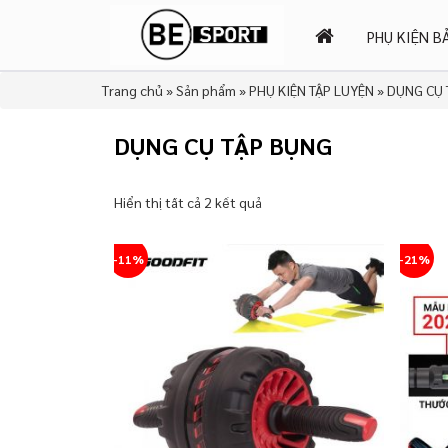
PHỤ KIỆN B
Trang chủ
»
Sản phẩm
»
PHỤ KIỆN TẬP LUYỆN
»
DỤNG CỤ 
DỤNG CỤ TẬP BỤNG
Hiển thị tất cả 2 kết quả
-11%
-21%