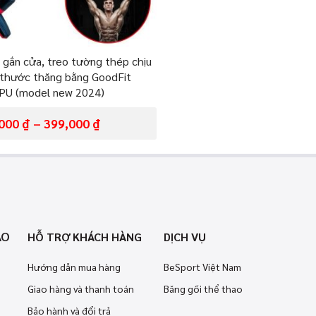
 gắn cửa, treo tường thép chịu
 thước thăng bằng GoodFit
PU (model new 2024)
,000
₫
–
399,000
₫
AO
HỖ TRỢ KHÁCH HÀNG
DỊCH VỤ
Hướng dẫn mua hàng
BeSport Việt Nam
Giao hàng và thanh toán
Băng gối thể thao
Bảo hành và đổi trả