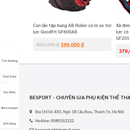
Con lăn tập bụng AB Roller có lò xo trợ
Xà đơn
lực GoodFit GF600AB
lực có
GF201
450,000
₫
399,000
₫
379
Tìm đường
Chat Zalo
footer
Gọi điện
BESPORT - CHUYÊN GIA PHỤ KIỆN THỂ TH
Messenger
Địa Chỉ:Số 43D, Ngõ 1B Cầu Bưu, Thanh Trì, Hà Nội
Hotline: 0585302222
Giỏ hàng
besport.mkt@gmail.com