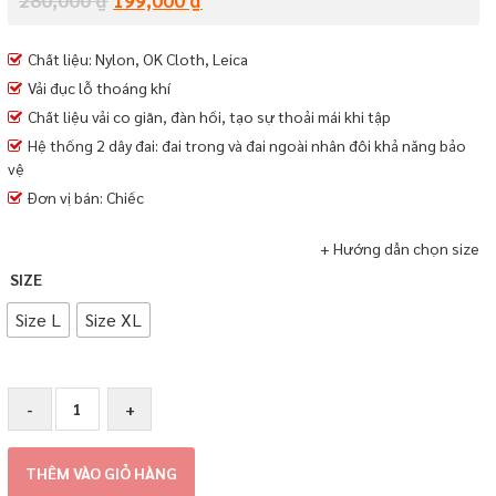
Chất liệu: Nylon, OK Cloth, Leica
Vải đục lỗ thoáng khí
Chất liệu vải co giãn, đàn hồi, tạo sự thoải mái khi tập
Hệ thống 2 dây đai: đai trong và đai ngoài nhân đôi khả năng bảo
vệ
Đơn vị bán: Chiếc
+ Hướng dẫn chọn size
SIZE
Size L
Size XL
Đai
-
+
lưng
cột
sống,
THÊM VÀO GIỎ HÀNG
tập