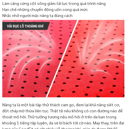
Làm căng cứng cột sống giảm tải lực trong quá trình nâng
Hạn chế những chuyển động uốn cong quá mức
Nhắc nhở người mặc nâng tạ đúng cách
Nâng tạ là một bài tập thử thách cam go, đem lại khả năng siết cơ,
đốt cháy mỡ thừa liên tục. Thật tệ nếu không có con đường nào để
thoát mồ hôi. Thử tưởng tượng nếu mồ hôi ở trên da bạn trong
khoảng 1 tiếng tập luyện, da sẽ bí bách tới cỡ nào. May thay, trên đai
lưng của GoodFit có rất nhiều lỗ thoáng khí, giúp da được “thở”