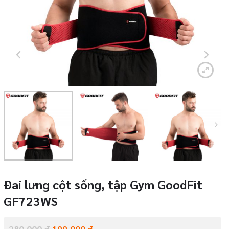
Đai lưng cột sống, tập Gym GoodFit
GF723WS
280,000
₫
199,000
₫