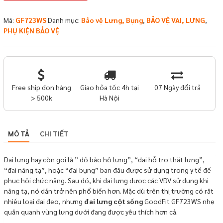
Gym
GoodFit
Mã:
GF723WS
Danh mục:
Bảo vệ Lưng, Bụng
,
BẢO VỆ VAI, LƯNG
,
GF723WS
PHỤ KIỆN BẢO VỆ
số
lượng
Free ship đơn hàng
Giao hỏa tốc 4h tại
07 Ngày đổi trả
> 500k
Hà Nội
MÔ TẢ
CHI TIẾT
Đai lưng hay còn gọi là ” đồ bảo hộ lưng”, “đai hỗ trợ thắt lưng”,
“đai nâng tạ”, hoặc “đai bụng” ban đầu được sử dụng trong y tế để
phục hồi chức năng. Sau đó, khi đai lưng được các VĐV sử dụng khi
nâng tạ, nó dần trở nên phổ biến hơn. Mặc dù trên thị trường có rất
nhiều loại đai đeo, nhưng
đai lưng cột sống
GoodFit GF723WS nhẹ
quấn quanh vùng lưng dưới đang được yêu thích hơn cả.