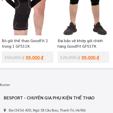
Bó gối thể thao GoodFit 2
Đai bảo vệ khớp gối chính
trong 1 GF511K
hãng GoodFit GF517K
150,000
₫
99,000
₫
129,000
₫
99,000
₫
footer
BESPORT - CHUYÊN GIA PHỤ KIỆN THỂ THAO
Địa Chỉ:Số 43D, Ngõ 1B Cầu Bưu, Thanh Trì, Hà Nội