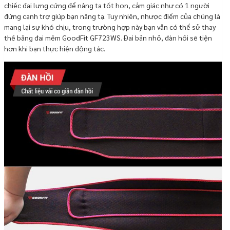
chiếc đai lưng cứng để nâng tạ tốt hơn, cảm giác như có 1 người
đứng cạnh trợ giúp bạn nâng tạ. Tuy nhiên, nhược điểm của chúng là
mang lại sự khó chịu, trong trường hợp này bạn vẫn có thể sử thay
thế bằng đai mềm GoodFit GF723WS. Đai bản nhỏ, đàn hồi sẽ tiện
hơn khi bạn thực hiện động tác.