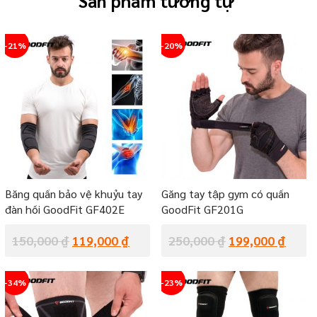
Sản phẩm tương tự
-21%
-20%
Băng quấn bảo vệ khuỷu tay
Găng tay tập gym có quấn
đàn hồi GoodFit GF402E
GoodFit GF201G
150,000
₫
119,000
₫
250,000
₫
199,000
₫
-34%
-23%