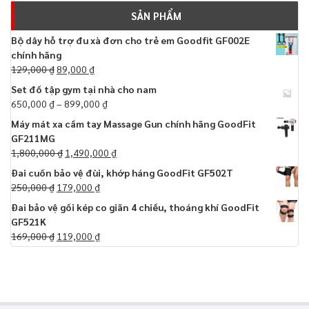
SẢN PHẨM
Bộ dây hỗ trợ đu xà đơn cho trẻ em Goodfit GF002E
chính hãng
129,000
₫
89,000
₫
Set đồ tập gym tại nhà cho nam
650,000
₫
–
899,000
₫
Máy mát xa cầm tay Massage Gun chính hãng GoodFit
GF211MG
1,800,000
₫
1,490,000
₫
Đai cuốn bảo vệ đùi, khớp háng GoodFit GF502T
250,000
₫
179,000
₫
Đai bảo vệ gối kép co giãn 4 chiều, thoáng khí GoodFit
GF521K
169,000
₫
119,000
₫