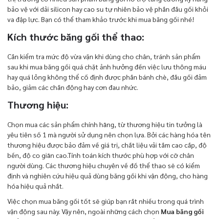
bảo vệ với dải silicon hay cao su tự nhiên bảo vệ phần đầu gối khỏi
va đập lực. Bạn có thể tham khảo trước khi mua băng gối nhé!
Kích thước băng gối thể thao:
Cần kiểm tra mức độ vừa vặn khi dùng cho chân, tránh sản phẩm
sau khi mua băng gối quá chặt ảnh hưởng đến việc lưu thông máu
hay quá lỏng không thể cố định được phần bánh chè, đầu gối đảm
bảo, giảm các chấn động hay cơn đau nhức.
Thương hiệu:
Chọn mua các sản phẩm chính hãng, từ thương hiệu tin tưởng là
yêu tiên số 1 mà người sử dụng nên chọn lựa. Bởi các hàng hóa tên
thương hiệu được bảo đảm về giá trị, chất liệu vải tầm cao cấp, độ
bền, độ co giãn cao.Tính toán kích thước phù hợp với cỡ chân
người dùng. Các thương hiệu chuyên về đồ thể thao sẽ có kiểm
định và nghiên cứu hiệu quả dùng băng gối khi vận động, cho hàng
hóa hiệu quả nhất.
Việc chọn mua băng gối tốt sẽ giúp bạn rất nhiều trong quá trình
vận động sau này. Vậy nên, ngoài những cách chọn
Mua băng gối