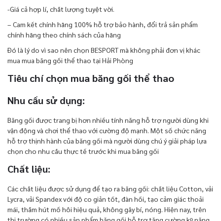
-Giá cả hợp lí, chất lượng tuyệt vời.
– Cam kết chính hãng 100% hỗ trợ bảo hành, đổi trả sản phẩm
chính hãng theo chính sách của hãng
Đó là lý do vì sao nên chọn BESPORT mà không phải đơn vị khác
mua mua băng gối thể thao tại Hải Phòng
Tiêu chí chọn mua băng gối thể thao
Nhu cầu sử dụng:
Băng gối được trang bị hơn nhiều tính năng hỗ trợ người dùng khi
vận động và chơi thể thao với cường độ mạnh. Một số chức năng
hỗ trợ thịnh hành của băng gối mà người dùng chú ý giải pháp lựa
chọn cho nhu cầu thực tế trước khi mua băng gối
Chất liệu:
Các chất liệu được sử dụng để tạo ra băng gối: chất liệu Cotton, vải
Lycra, vải Spandex với độ co giản tốt, đàn hồi, tạo cảm giác thoải
mái, thấm hút mồ hôi hiệu quả, không gây bí, nóng. Hiện nay, trên
thị trường có nhiều sản phẩm băng gối hỗ trợ tăng cường kỹ năng