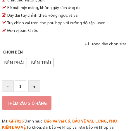
Bề mặt mịn màng, không gây kích ứng da
Dây đai tùy chỉnh theo vòng ngực và vai
Tùy chỉnh vai trên cho phù hợp với cường độ tập luyện
Đơn vị bán: Chiếc
+ Hướng dẫn chọn size
CHỌN BÊN
BÊN PHẢI
BÊN TRÁI
Đai
-
+
bảo
vệ
khớp
THÊM VÀO GIỎ HÀNG
vai
GoodFit
GF701S
Mã:
GF701S
Danh mục:
Bảo Vệ Vai Cổ
,
BẢO VỆ VAI, LƯNG
,
PHỤ
số
KIỆN BẢO VỆ
Từ khóa:
Đai bảo vệ khớp vai
,
Đai bảo vệ khớp vai