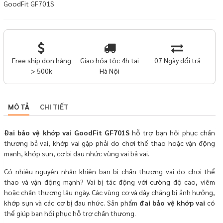
lượng
GoodFit GF701S
Free ship đơn hàng
Giao hỏa tốc 4h tại
07 Ngày đổi trả
> 500k
Hà Nội
MÔ TẢ
CHI TIẾT
Đai bảo vệ khớp vai GoodFit GF701S
hỗ trợ bạn hồi phục chấn
thương bả vai, khớp vai gặp phải do chơi thể thao hoặc vận động
mạnh, khớp sụn, cơ bị đau nhức vùng vai bả vai.
Có nhiều nguyên nhận khiến bạn bị chấn thương vai do chơi thể
thao và vận động mạnh? Vai bị tác động với cường độ cao, viêm
hoặc chấn thương lâu ngày. Các vùng cơ và dây chằng bị ảnh hưởng,
khớp sụn và các cơ bị đau nhức. Sản phẩm
đai
bảo vệ khớp vai
có
thể giúp bạn hồi phục hỗ trợ chấn thương.