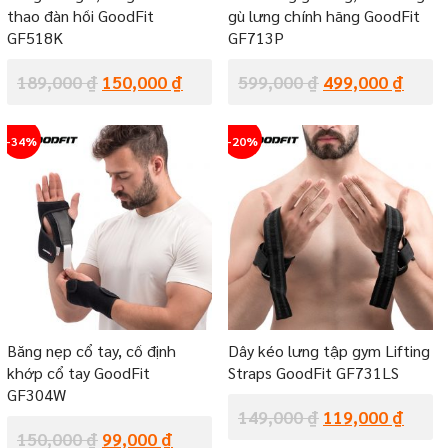
thao đàn hồi GoodFit
gù lưng chính hãng GoodFit
GF518K
GF713P
189,000
₫
150,000
₫
599,000
₫
499,000
₫
-34%
-20%
Băng nẹp cổ tay, cố định
Dây kéo lưng tập gym Lifting
khớp cổ tay GoodFit
Straps GoodFit GF731LS
GF304W
149,000
₫
119,000
₫
150,000
₫
99,000
₫