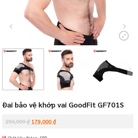
Đai bảo vệ khớp vai GoodFit GF701S
250,000
₫
179,000
₫
Chất liệu: Nylon, SBR