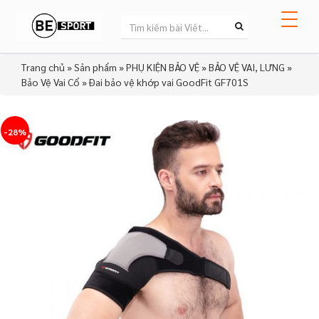
Trang chủ
»
Sản phẩm
»
PHỤ KIỆN BẢO VỆ
»
BẢO VỆ VAI, LƯNG
»
Bảo Vệ Vai Cổ
»
Đai bảo vệ khớp vai GoodFit GF701S
-28%