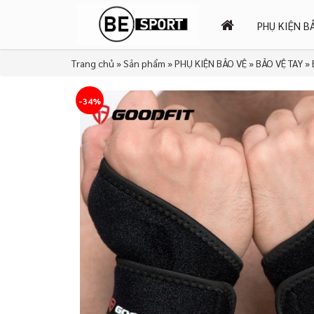
PHỤ KIỆN B
Trang chủ
»
Sản phẩm
»
PHỤ KIỆN BẢO VỆ
»
BẢO VỆ TAY
»
-34%