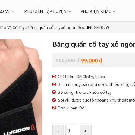
ẢO VỆ
PHỤ KIỆN TẬP LUYỆN
PHỤ KIỆN KHÁC
Bảo Vệ Cổ Tay
»
Băng quấn cổ tay xỏ ngón GoodFit GF302W
Băng quấn cổ tay xỏ ng
150,000
₫
99,000
₫
Chất liệu: OK Cloth, Leica
Bề mặt rộng bao phủ được nhiều vùng cổ
Bó cứng, trợ lực khớp cổ tay
Sợi vải được đục lỗ thoáng khí, thoát mồ
Đơn vị bán: Đôi
Băng
-
+
quấn