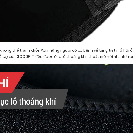
u không thể tránh khỏi. Với những người có có bệnh về tăng tiết mồ hôi ở
ổ tay của
GOODFIT
đều được đục lỗ thoáng khí, thoát mồ hôi nhanh tron