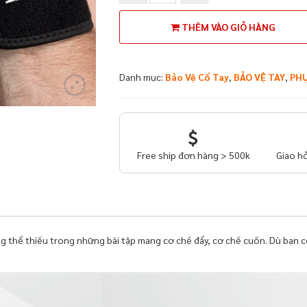
cổ
tay
THÊM VÀO GIỎ HÀNG
xỏ
ngón
GoodFit
Danh mục:
Bảo Vệ Cổ Tay
,
BẢO VỆ TAY
,
PHỤ
GF302W
số
lượng
Free ship đơn hàng > 500k
Giao hỏ
g thể thiếu trong những bài tập mang cơ chế đẩy, cơ chế cuốn. Dù bạn c