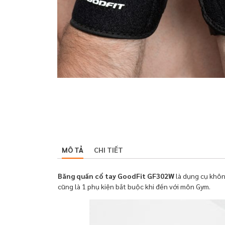
MÔ TẢ
CHI TIẾT
Băng quấn cổ tay GoodFit GF302W
là dụng cụ khôn
cũng là 1 phụ kiện bắt buộc khi đến với môn Gym.