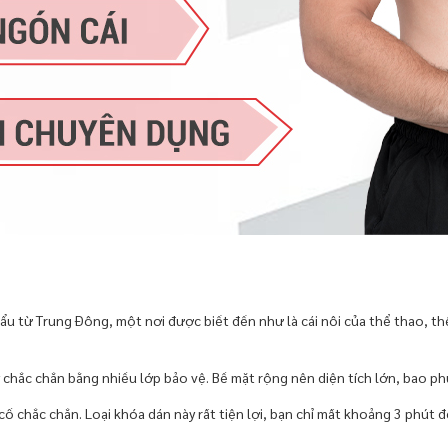
 từ Trung Đông, một nơi được biết đến như là cái nôi của thể thao, thể
y chắc chắn bằng nhiều lớp bảo vệ. Bề mặt rộng nên diện tích lớn, bao p
ố chắc chắn. Loại khóa dán này rất tiện lợi, bạn chỉ mất khoảng 3 phút đ