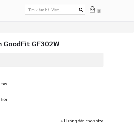
0
ón GoodFit GF302W
 tay
 hôi
+ Hướng dẫn chọn size