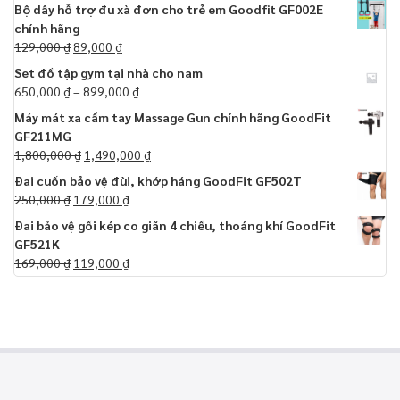
Bộ dây hỗ trợ đu xà đơn cho trẻ em Goodfit GF002E
chính hãng
129,000
₫
89,000
₫
Set đồ tập gym tại nhà cho nam
650,000
₫
–
899,000
₫
Máy mát xa cầm tay Massage Gun chính hãng GoodFit
GF211MG
1,800,000
₫
1,490,000
₫
Đai cuốn bảo vệ đùi, khớp háng GoodFit GF502T
250,000
₫
179,000
₫
Đai bảo vệ gối kép co giãn 4 chiều, thoáng khí GoodFit
GF521K
169,000
₫
119,000
₫