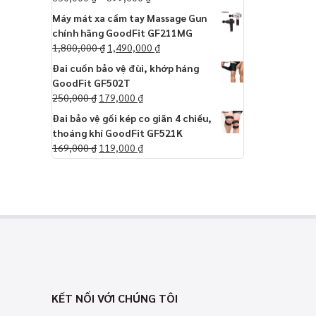
Máy mát xa cầm tay Massage Gun
chính hãng GoodFit GF211MG
1,800,000
₫
1,490,000
₫
Đai cuốn bảo vệ đùi, khớp háng
GoodFit GF502T
250,000
₫
179,000
₫
Đai bảo vệ gối kép co giãn 4 chiều,
thoáng khí GoodFit GF521K
169,000
₫
119,000
₫
KẾT NỐI VỚI CHÚNG TÔI