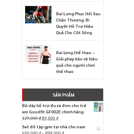
Đai Lưng Phục Hồi Sau
Chấn Thương: Bí
Quyết Hỗ Trợ Hiệu
Quả Cho Cột Sống
Đai lưng thể thao –
Giải pháp bảo vệ hiệu
quả cho người chơi
thể thao
SẢN PHẨM
Bộ dây hỗ trợ đu xà đơn cho trẻ
em Goodfit GF002E chính hãng
129,000
₫
89,000
₫
Set đồ tập gym tại nhà cho nam
650,000
₫
–
899,000
₫