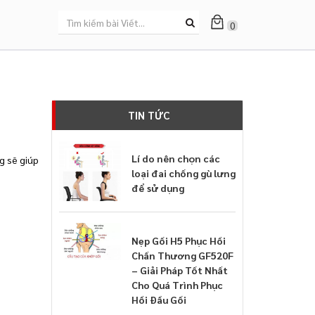
0
TIN TỨC
Lí do nên chọn các
g sẽ giúp
loại đai chống gù lưng
để sử dụng
Nẹp Gối H5 Phục Hồi
Chấn Thương GF520F
– Giải Pháp Tốt Nhất
Cho Quá Trình Phục
Hồi Đầu Gối