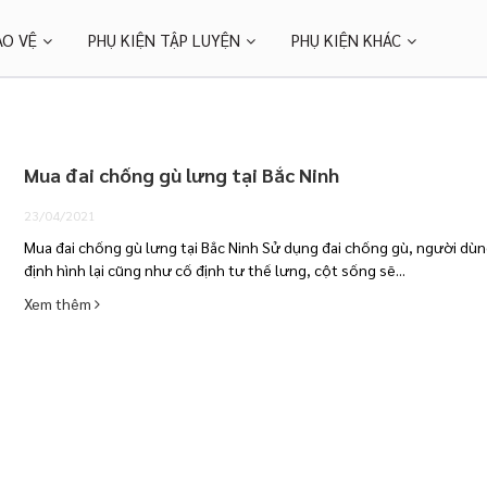
ẢO VỆ
PHỤ KIỆN TẬP LUYỆN
PHỤ KIỆN KHÁC
Mua đai chống gù lưng tại Bắc Ninh
23/04/2021
Mua đai chống gù lưng tại Bắc Ninh Sử dụng đai chống gù, người dùn
định hình lại cũng như cố định tư thế lưng, cột sống sẽ...
Xem thêm