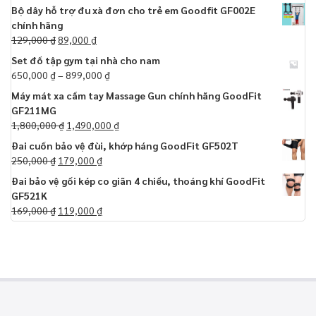
Bộ dây hỗ trợ đu xà đơn cho trẻ em Goodfit GF002E
chính hãng
129,000
₫
89,000
₫
Set đồ tập gym tại nhà cho nam
650,000
₫
–
899,000
₫
Máy mát xa cầm tay Massage Gun chính hãng GoodFit
GF211MG
1,800,000
₫
1,490,000
₫
Đai cuốn bảo vệ đùi, khớp háng GoodFit GF502T
250,000
₫
179,000
₫
Đai bảo vệ gối kép co giãn 4 chiều, thoáng khí GoodFit
GF521K
169,000
₫
119,000
₫