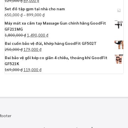
129,000
₫
89,000
₫
Set đồ tập gym tại nhà cho nam
650,000
₫
–
899,000
₫
Máy mát xa cầm tay Massage Gun chính hãng GoodFit
GF211MG
1,800,000
₫
1,490,000
₫
Đai cuốn bảo vệ đùi, khớp háng GoodFit GF502T
250,000
₫
179,000
₫
Đai bảo vệ gối kép co giãn 4 chiều, thoáng khí GoodFit
GF521K
169,000
₫
119,000
₫
footer