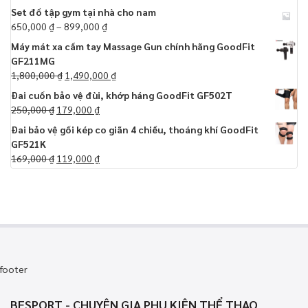
Set đồ tập gym tại nhà cho nam
650,000
₫
–
899,000
₫
Máy mát xa cầm tay Massage Gun chính hãng GoodFit
GF211MG
1,800,000
₫
1,490,000
₫
Đai cuốn bảo vệ đùi, khớp háng GoodFit GF502T
250,000
₫
179,000
₫
Đai bảo vệ gối kép co giãn 4 chiều, thoáng khí GoodFit
GF521K
169,000
₫
119,000
₫
footer
BESPORT - CHUYÊN GIA PHỤ KIỆN THỂ THAO