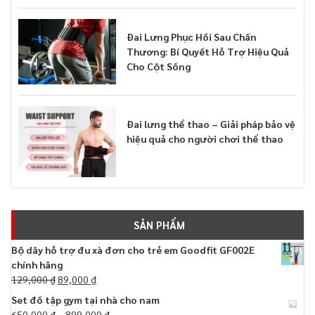
Đai Lưng Phục Hồi Sau Chấn
Thương: Bí Quyết Hỗ Trợ Hiệu Quả
Cho Cột Sống
Đai lưng thể thao – Giải pháp bảo vệ
hiệu quả cho người chơi thể thao
SẢN PHẨM
Bộ dây hỗ trợ đu xà đơn cho trẻ em Goodfit GF002E
chính hãng
129,000
₫
89,000
₫
Set đồ tập gym tại nhà cho nam
650,000
₫
–
899,000
₫