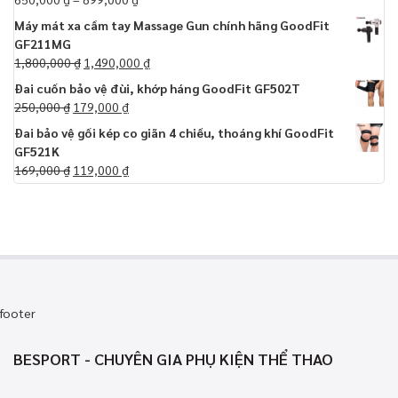
Máy mát xa cầm tay Massage Gun chính hãng GoodFit
GF211MG
1,800,000
₫
1,490,000
₫
Đai cuốn bảo vệ đùi, khớp háng GoodFit GF502T
250,000
₫
179,000
₫
Đai bảo vệ gối kép co giãn 4 chiều, thoáng khí GoodFit
GF521K
169,000
₫
119,000
₫
footer
BESPORT - CHUYÊN GIA PHỤ KIỆN THỂ THAO