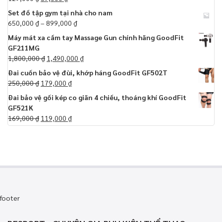
Set đồ tập gym tại nhà cho nam
650,000
₫
–
899,000
₫
Máy mát xa cầm tay Massage Gun chính hãng GoodFit
GF211MG
1,800,000
₫
1,490,000
₫
Đai cuốn bảo vệ đùi, khớp háng GoodFit GF502T
250,000
₫
179,000
₫
Đai bảo vệ gối kép co giãn 4 chiều, thoáng khí GoodFit
GF521K
169,000
₫
119,000
₫
footer