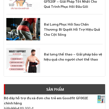
GF520F – Giải Pháp Tốt Nhất Cho
Quá Trình Phục Hồi Đầu Gối
Đai Lưng Phục Hồi Sau Chấn
Thương: Bí Quyết Hỗ Trợ Hiệu Quả
Cho Cột Sống
Đai lưng thể thao – Giải pháp bảo vệ
hiệu quả cho người chơi thể thao
SẢN PHẨM
Bộ dây hỗ trợ đu xà đơn cho trẻ em Goodfit GF002E
chính hãng
129,000
₫
89,000
₫