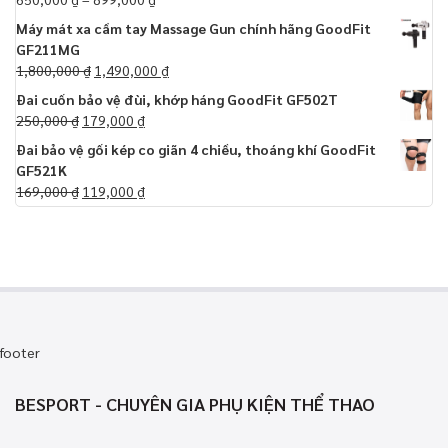
Máy mát xa cầm tay Massage Gun chính hãng GoodFit
GF211MG
1,800,000
₫
1,490,000
₫
Đai cuốn bảo vệ đùi, khớp háng GoodFit GF502T
250,000
₫
179,000
₫
Đai bảo vệ gối kép co giãn 4 chiều, thoáng khí GoodFit
GF521K
169,000
₫
119,000
₫
footer
BESPORT - CHUYÊN GIA PHỤ KIỆN THỂ THAO