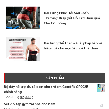
Đai Lưng Phục Hồi Sau Chấn
Thương: Bí Quyết Hỗ Trợ Hiệu Quả
Cho Cột Sống
Đai lưng thể thao – Giải pháp bảo vệ
hiệu quả cho người chơi thể thao
SẢN PHẨM
Bộ dây hỗ trợ đu xà đơn cho trẻ em Goodfit GF002E
chính hãng
129,000
₫
89,000
₫
Set đồ tập gym tại nhà cho nam
650,000
₫
–
899,000
₫