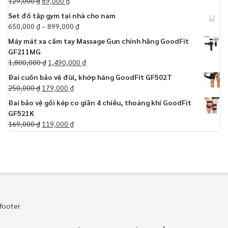
129,000
₫
89,000
₫
Set đồ tập gym tại nhà cho nam
650,000
₫
–
899,000
₫
Máy mát xa cầm tay Massage Gun chính hãng GoodFit
GF211MG
1,800,000
₫
1,490,000
₫
Đai cuốn bảo vệ đùi, khớp háng GoodFit GF502T
250,000
₫
179,000
₫
Đai bảo vệ gối kép co giãn 4 chiều, thoáng khí GoodFit
GF521K
169,000
₫
119,000
₫
footer