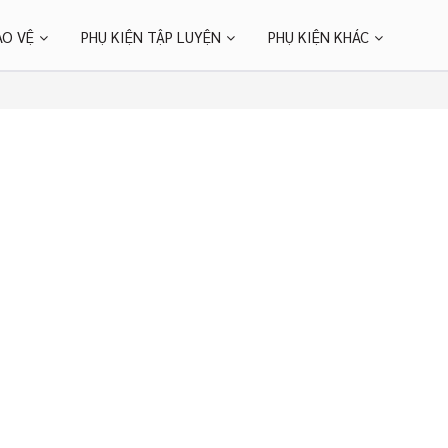
ẢO VỆ
PHỤ KIỆN TẬP LUYỆN
PHỤ KIỆN KHÁC