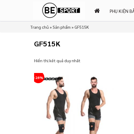
PHỤ KIỆN B
Trang chủ
»
Sản phẩm
»
GF515K
GF515K
Hiển thị kết quả duy nhất
-28%