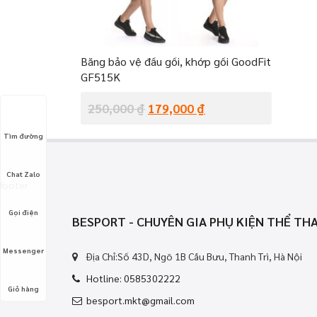
Băng bảo vệ đầu gối, khớp gối GoodFit
GF515K
250,000
₫
179,000
₫
Tìm đường
Chat Zalo
footer
Gọi điện
BESPORT - CHUYÊN GIA PHỤ KIỆN THỂ TH
Messenger
Địa Chỉ:Số 43D, Ngõ 1B Cầu Bưu, Thanh Trì, Hà Nội
Hotline: 0585302222
Giỏ hàng
besport.mkt@gmail.com