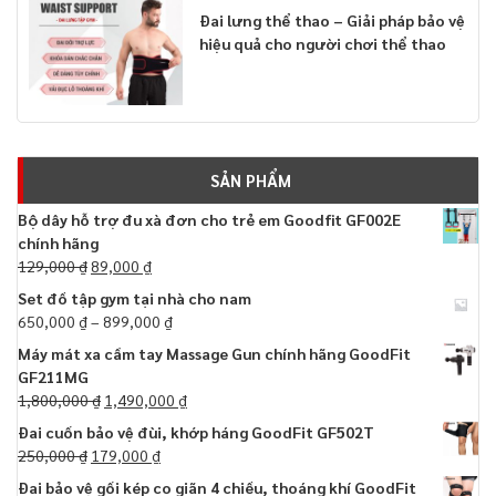
Đai lưng thể thao – Giải pháp bảo vệ
hiệu quả cho người chơi thể thao
SẢN PHẨM
Bộ dây hỗ trợ đu xà đơn cho trẻ em Goodfit GF002E
chính hãng
129,000
₫
89,000
₫
Set đồ tập gym tại nhà cho nam
650,000
₫
–
899,000
₫
Máy mát xa cầm tay Massage Gun chính hãng GoodFit
GF211MG
1,800,000
₫
1,490,000
₫
Đai cuốn bảo vệ đùi, khớp háng GoodFit GF502T
250,000
₫
179,000
₫
Đai bảo vệ gối kép co giãn 4 chiều, thoáng khí GoodFit