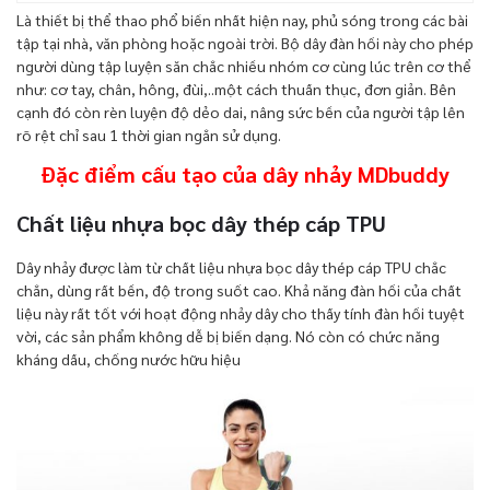
Là thiết bị thể thao phổ biến nhất hiện nay, phủ sóng trong các bài
tập tại nhà, văn phòng hoặc ngoài trời. Bộ dây đàn hồi này cho phép
người dùng tập luyện săn chắc nhiều nhóm cơ cùng lúc trên cơ thể
như: cơ tay, chân, hông, đùi,..một cách thuần thục, đơn giản. Bên
cạnh đó còn rèn luyện độ dẻo dai, nâng sức bền của người tập lên
rõ rệt chỉ sau 1 thời gian ngắn sử dụng.
Đặc điểm cấu tạo của dây nhảy MDbuddy
Chất liệu nhựa bọc dây thép cáp TPU
Dây nhảy được làm từ chất liệu nhựa bọc dây thép cáp TPU chắc
chắn, dùng rất bền, độ trong suốt cao. Khả năng đàn hồi của chất
liệu này rất tốt với hoạt động nhảy dây cho thấy tính đàn hồi tuyệt
vời, các sản phẩm không dễ bị biến dạng. Nó còn có chức năng
kháng dầu, chống nước hữu hiệu