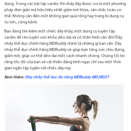
dụng. Trong các bài tập cardio thì nhảy dây được coi là một phương
pháp đơn giản mà hữu hiệu nhất giảm mỡ thừa, săn chắc toàn cơ
thể. Không cần đến một không gian quá rộng hay trang bị dụng cụ
to lớn, cồng kềnh.
Bạn đang tìm kiếm một chiếc dây nhảy, một dụng cụ luyện tập
cardio để rèn luyện sức khỏe dẻo dai và có thân hình cân đối?Dây
nhảy thể dục chính hãng MDBuddy chính là những gì bạn cần. Dây
nhảy thể dục chính hãng MDBuddy sẽ giúp bạn tăng sức chịu đựng,
giảm mỡ, giúp cơ thể dẻo dai một cách nhanh chóng. Chúng tôi tin
rằng tốc độ của bạn sẽ cải thiện đáng kinh ngạc chỉ sau một thời
gian ngắn tập luyện với chiếc dây này
Xem thêm:
Dây nhảy thể dục đa năng MDBuddy MDJR027