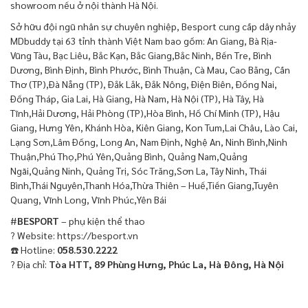
showroom nếu ở nội thành Hà Nội.
Sở hữu đội ngũ nhân sự chuyên nghiệp, Besport cung cấp dây nhảy
MDbuddy tại 63 tỉnh thành Việt Nam bao gồm: An Giang, Bà Rịa-
Vũng Tàu, Bạc Liêu, Bắc Kạn, Bắc Giang,Bắc Ninh, Bến Tre, Bình
Dương, Bình Định, Bình Phước, Bình Thuận, Cà Mau, Cao Bằng, Cần
Thơ (TP),Đà Nẵng (TP), Đắk Lắk, Đắk Nông, Điện Biên, Đồng Nai,
Đồng Tháp, Gia Lai, Hà Giang, Hà Nam, Hà Nội (TP), Hà Tây, Hà
Tĩnh,Hải Dương, Hải Phòng (TP),Hòa Bình, Hồ Chí Minh (TP), Hậu
Giang, Hưng Yên, Khánh Hòa, Kiên Giang, Kon Tum,Lai Châu, Lào Cai,
Lạng Sơn,Lâm Đồng, Long An, Nam Định, Nghệ An, Ninh Bình,Ninh
Thuận,Phú Thọ,Phú Yên,Quảng Bình, Quảng Nam,Quảng
Ngãi,Quảng Ninh, Quảng Trị, Sóc Trăng,Sơn La, Tây Ninh, Thái
Bình,Thái Nguyên,Thanh Hóa,Thừa Thiên – Huế,Tiền Giang,Tuyên
Quang, Vĩnh Long, Vĩnh Phúc,Yên Bái
#
BESPORT
– phụ kiện thể thao
? Website:
https://besport.vn
☎️ Hotline:
058.530.2222
? Địa chỉ:
Tòa HTT, 89 Phùng Hưng, Phúc La, Hà Đông, Hà Nội