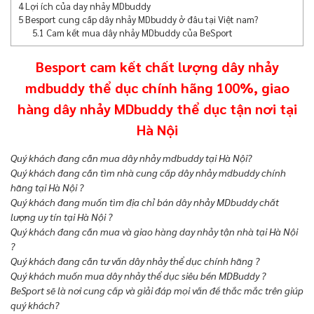
4
Lợi ích của day nhảy MDbuddy
5
Besport cung cấp dây nhảy MDbuddy ở đâu tại Việt nam?
5.1
Cam kết mua dây nhảy MDbuddy của BeSport
Besport cam kết chất lượng dây nhảy
mdbuddy thể dục chính hãng 100%, giao
hàng dây nhảy MDbuddy thể dục tận nơi tại
Hà Nội
Quý khách đang cần mua dây nhảy mdbuddy tại Hà Nội?
Quý khách đang cần tìm nhà cung cấp dây nhảy mdbuddy chính
hãng tại Hà Nội ?
Quý khách đang muốn tìm địa chỉ bán dây nhảy MDbuddy chất
lượng uy tín tại Hà Nội ?
Quý khách đang cần mua và giao hàng day nhảy tận nhà tại Hà Nội
?
Quý khách đang cần tư vấn dây nhảy thể dục chính hãng ?
Quý khách muốn mua dây nhảy thể dục siêu bền MDBuddy ?
BeSport sẽ là nơi cung cấp và giải đáp mọi vấn đề thắc mắc trên giúp
quý khách?