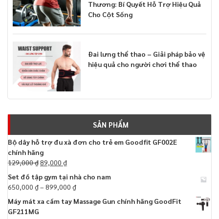
Thương: Bí Quyết Hỗ Trợ Hiệu Quả
Cho Cột Sống
Đai lưng thể thao – Giải pháp bảo vệ
hiệu quả cho người chơi thể thao
SẢN PHẨM
Bộ dây hỗ trợ đu xà đơn cho trẻ em Goodfit GF002E
chính hãng
129,000
₫
89,000
₫
Set đồ tập gym tại nhà cho nam
650,000
₫
–
899,000
₫
Máy mát xa cầm tay Massage Gun chính hãng GoodFit
GF211MG