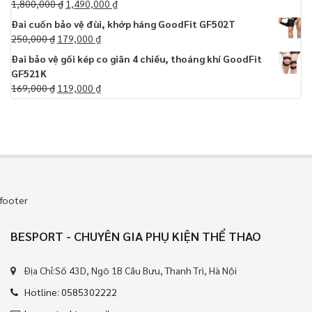
1,800,000
₫
1,490,000
₫
Đai cuốn bảo vệ đùi, khớp háng GoodFit GF502T
250,000
₫
179,000
₫
Đai bảo vệ gối kép co giãn 4 chiều, thoáng khí GoodFit
GF521K
169,000
₫
119,000
₫
footer
BESPORT - CHUYÊN GIA PHỤ KIỆN THỂ THAO
Địa Chỉ:Số 43D, Ngõ 1B Cầu Bưu, Thanh Trì, Hà Nội
Hotline: 0585302222