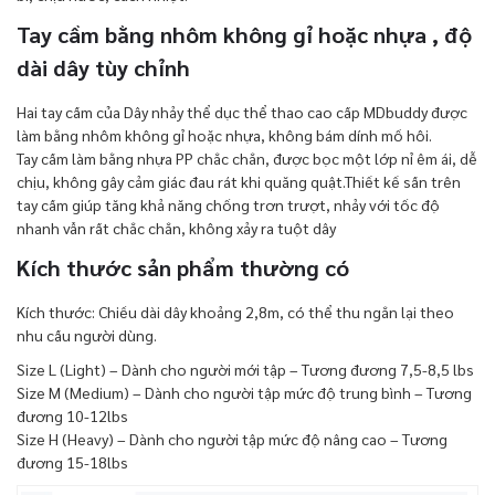
Tay cầm bằng nhôm không gỉ hoặc nhựa , độ
dài dây tùy chỉnh
Hai tay cầm của Dây nhảy thể dục thể thao cao cấp MDbuddy được
làm bằng nhôm không gỉ hoặc nhựa, không bám dính mồ hôi.
Tay cầm làm bằng nhựa PP chắc chắn, được bọc một lớp nỉ êm ái, dễ
chịu, không gây cảm giác đau rát khi quăng quật.Thiết kế sần trên
tay cầm giúp tăng khả năng chống trơn trượt, nhảy với tốc độ
nhanh vẫn rất chắc chắn, không xảy ra tuột dây
Kích thước sản phẩm thường có
Kích thước: Chiều dài dây khoảng 2,8m, có thể thu ngắn lại theo
nhu cầu người dùng.
Size L (Light) – Dành cho người mới tập – Tương đương 7,5-8,5 lbs
Size M (Medium) – Dành cho người tập mức độ trung bình – Tương
đương 10-12lbs
Size H (Heavy) – Dành cho người tập mức độ nâng cao – Tương
đương 15-18lbs